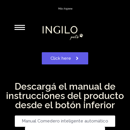
M
á
s
h
i
g
i
e
n
e
Click here
Descargá el manual de
instrucciones del producto
desde el botón inferior
Manual Comedero inteligente automático